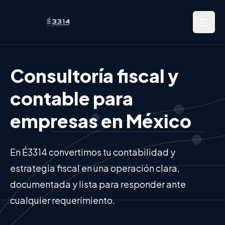
Nosotros
Consultoría fiscal y
Servicios
contable para
empresas en México
Por qué elegirnos
Contacto
En É3314 convertimos tu contabilidad y
Agenda tu asesoría
estrategia fiscal en una operación clara,
documentada y lista para responder ante
cualquier requerimiento.